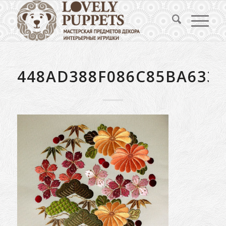
448AD388F086C85BA633