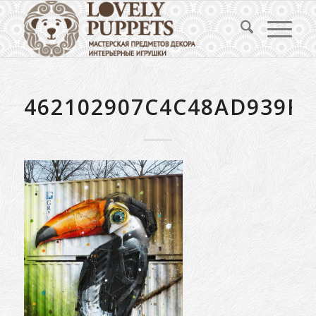
462102907C4C48AD939F0