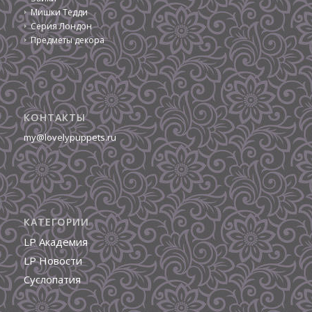
Мишки Тедди
Серия Лондон
Предметы декора
КОНТАКТЫ
my@lovelypuppets.ru
КАТЕГОРИИ
LP Академия
LP Новости
Суслопатия