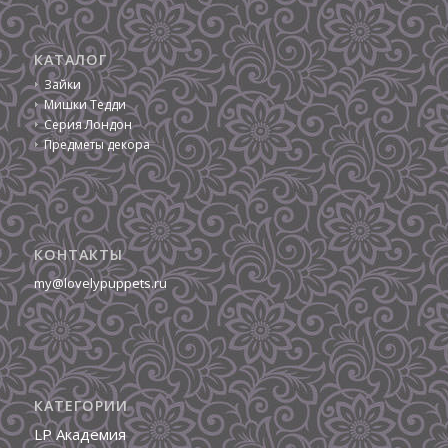
КАТАЛОГ
Зайки
Мишки Тедди
Серия Лондон
Предметы декора
КОНТАКТЫ
my@lovelypuppets.ru
КАТЕГОРИИ
LP Академия