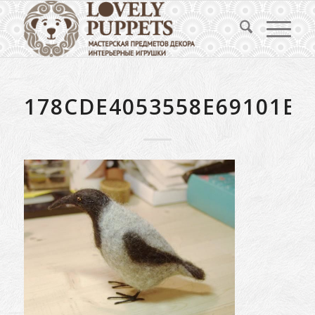
178CDE4053558E69101E0