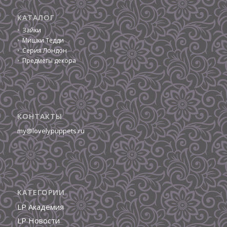
КАТАЛОГ
Зайки
Мишки Тедди
Серия Лондон
Предметы декора
КОНТАКТЫ
my@lovelypuppets.ru
КАТЕГОРИИ
LP Академия
LP Новости