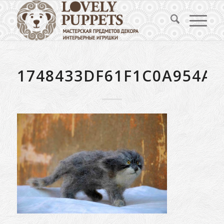
1748433DF61F1C0A954A