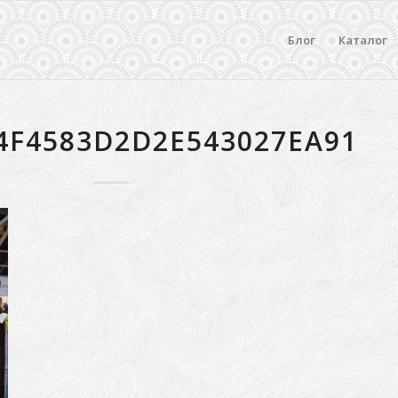
Блог
Каталог
4F4583D2D2E543027EA91