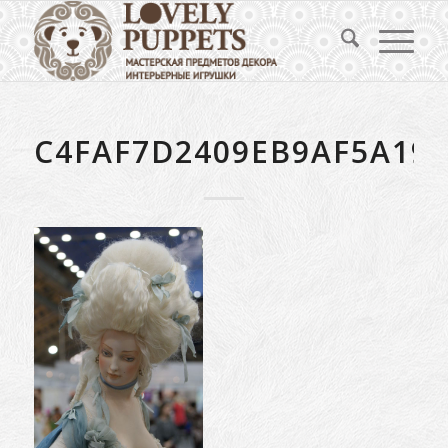
C4FAF7D2409EB9AF5A19