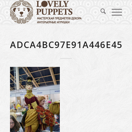
ADCA4BC97E91A446E459