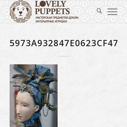
5973A932847E0623CF47