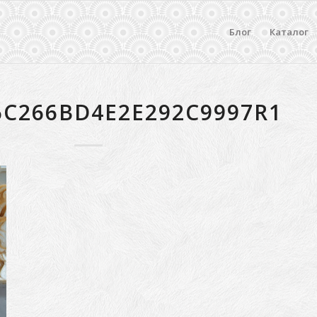
Блог
Каталог
6C266BD4E2E292C9997R1