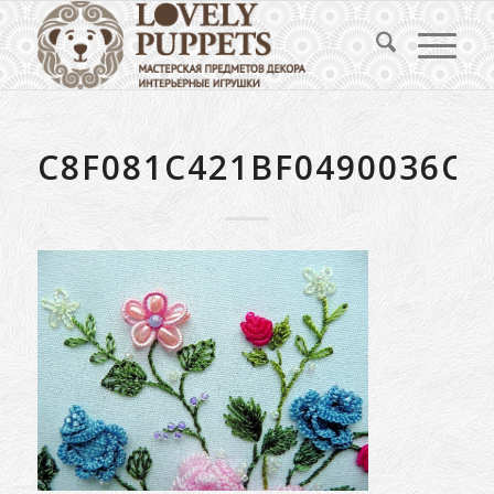
C8F081C421BF0490036CB