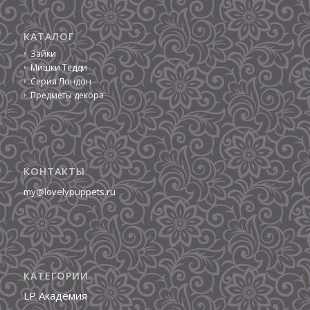
КАТАЛОГ
Зайки
Мишки Тедди
Серия Лондон
Предметы декора
КОНТАКТЫ
my@lovelypuppets.ru
КАТЕГОРИИ
LP Академия