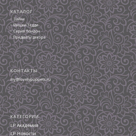
КАТАЛОГ
Зайки
Мишки Тедди
Серия Лондон
Предметы декора
КОНТАКТЫ
my@lovelypuppets.ru
КАТЕГОРИИ
LP Академия
LP Новости