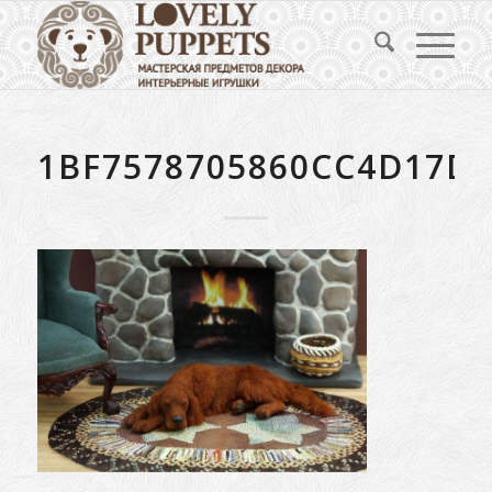
1BF7578705860CC4D17D