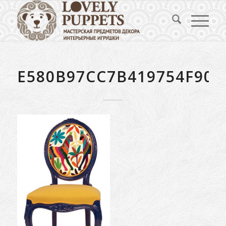
E580B97CC7B419754F905