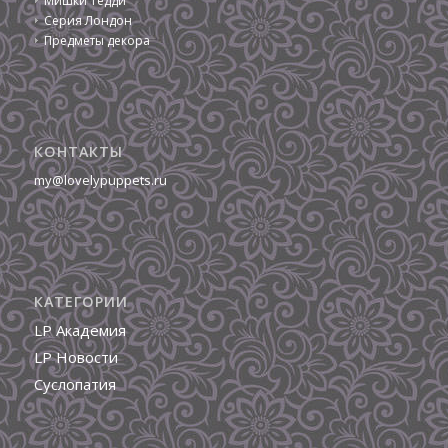
Мишки Тедди
Серия Лондон
Предметы декора
КОНТАКТЫ
my@lovelypuppets.ru
КАТЕГОРИИ
LP Академия
LP Новости
Суслопатия