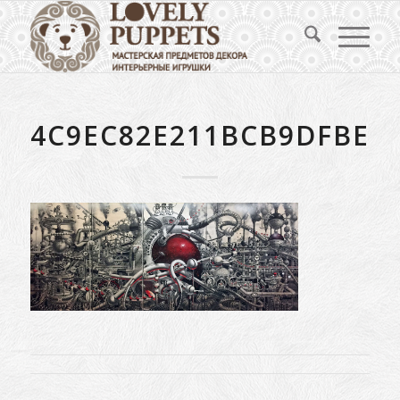
4C9EC82E211BCB9DFBE2