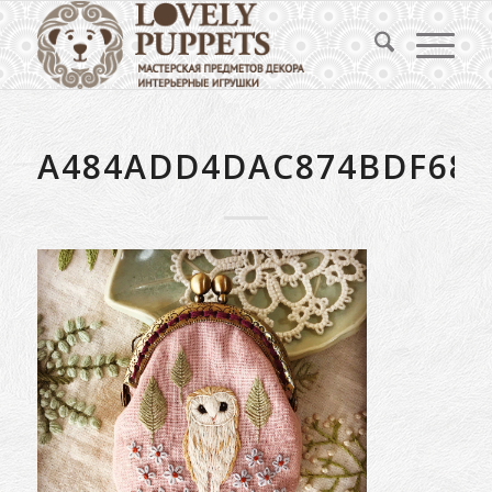
A484ADD4DAC874BDF685