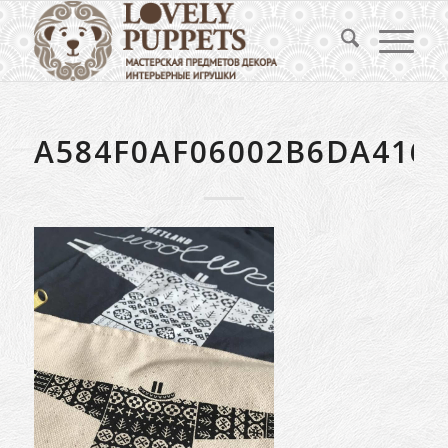
A584F0AF06002B6DA4160