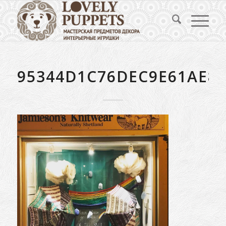
95344D1C76DEC9E61AE80