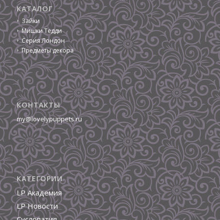
КАТАЛОГ
Зайки
Мишки Тедди
Серия Лондон
Предметы декора
КОНТАКТЫ
my@lovelypuppets.ru
КАТЕГОРИИ
LP Академия
LP Новости
Суслопатия