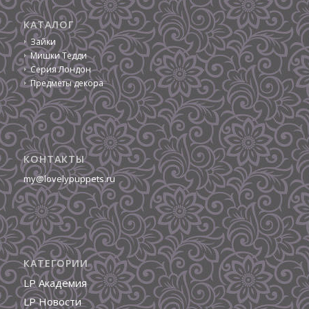
КАТАЛОГ
Зайки
Мишки Тедди
Серия Лондон
Предметы декора
КОНТАКТЫ
my@lovelypuppets.ru
КАТЕГОРИИ
LP Академия
LP Новости