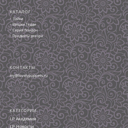
КАТАЛОГ
Зайки
Мишки Тедди
Серия Лондон
Предметы декора
КОНТАКТЫ
my@lovelypuppets.ru
КАТЕГОРИИ
LP Академия
LP Новости