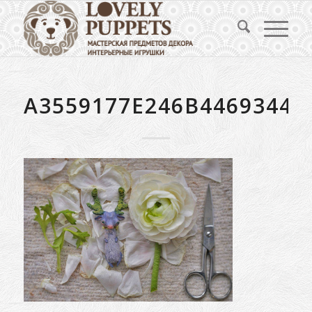
A3559177E246B44693443