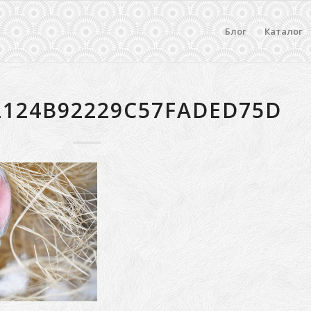
Блог
Каталог
2124B92229C57FADED75D