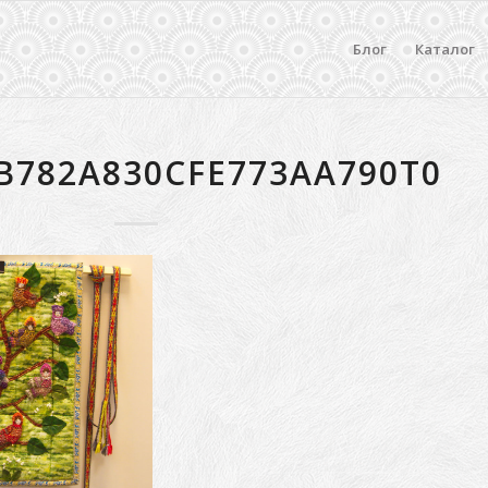
Блог
Каталог
B782A830CFE773AA790T0