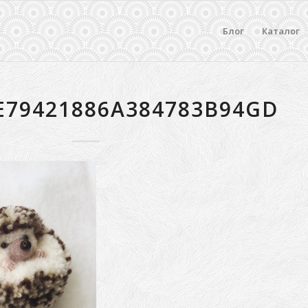
Блог
Каталог
E79421886A384783B94GD