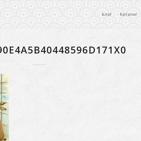
Блог
Каталог
90E4A5B40448596D171X0