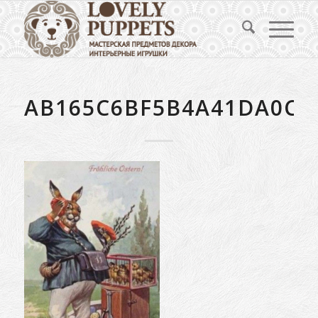
AB165C6BF5B4A41DA0C6