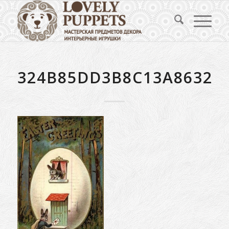
324B85DD3B8C13A8632A