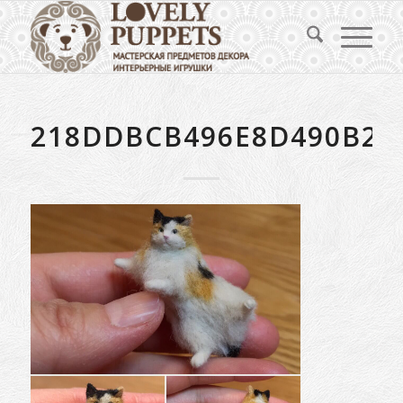
218DDBCB496E8D490B25