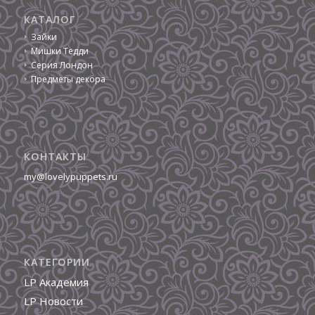
КАТАЛОГ
Зайки
Мишки Тедди
Серия Лондон
Предметы декора
КОНТАКТЫ
my@lovelypuppets.ru
КАТЕГОРИИ
LP Академия
LP Новости