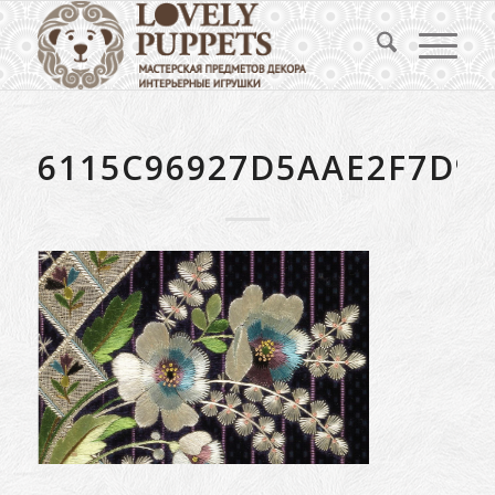
6115C96927D5AAE2F7D9