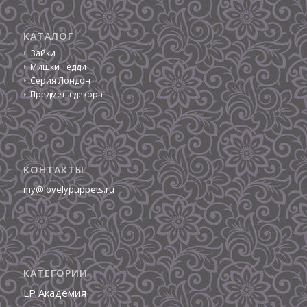
КАТАЛОГ
Зайки
Мишки Тедди
Серия Лондон
Предметы декора
КОНТАКТЫ
my@lovelypuppets.ru
КАТЕГОРИИ
LP Академия