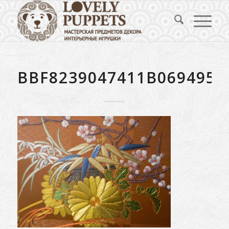
BBF8239047411B0694953