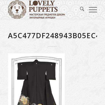
A5C477DF248943B05EC45