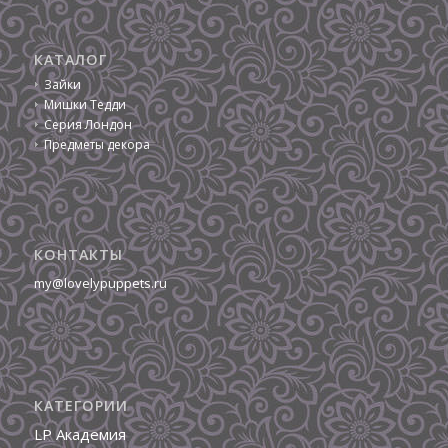
КАТАЛОГ
Зайки
Мишки Тедди
Серия Лондон
Предметы декора
КОНТАКТЫ
my@lovelypuppets.ru
КАТЕГОРИИ
LP Академия