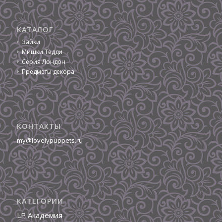
КАТАЛОГ
Зайки
Мишки Тедди
Серия Лондон
Предметы декора
КОНТАКТЫ
my@lovelypuppets.ru
КАТЕГОРИИ
LP Академия