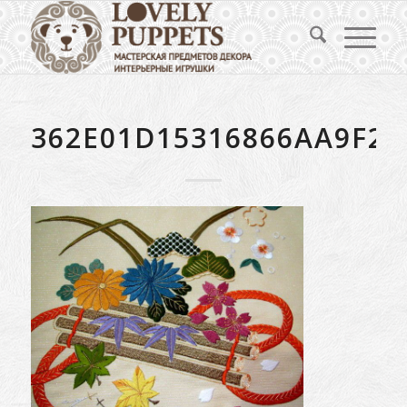
362E01D15316866AA9F2