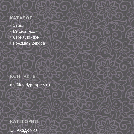
КАТАЛОГ
Зайки
Мишки Тедди
Серия Лондон
Предметы декора
КОНТАКТЫ
my@lovelypuppets.ru
КАТЕГОРИИ
LP Академия