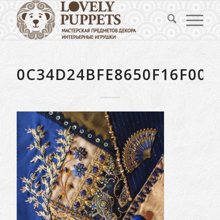
0C34D24BFE8650F16F00C