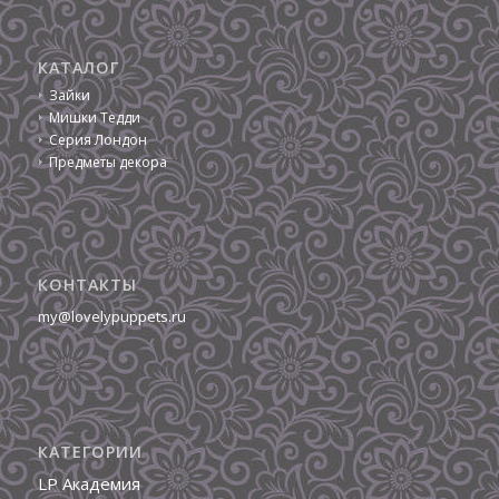
КАТАЛОГ
Зайки
Мишки Тедди
Серия Лондон
Предметы декора
КОНТАКТЫ
my@lovelypuppets.ru
КАТЕГОРИИ
LP Академия