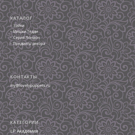
КАТАЛОГ
Зайки
Мишки Тедди
Серия Лондон
Предметы декора
КОНТАКТЫ
my@lovelypuppets.ru
КАТЕГОРИИ
LP Академия