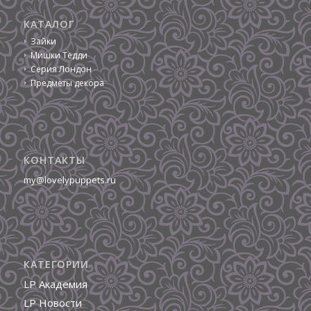
КАТАЛОГ
Зайки
Мишки Тедди
Серия Лондон
Предметы декора
КОНТАКТЫ
my@lovelypuppets.ru
КАТЕГОРИИ
LP Академия
LP Новости