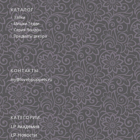
КАТАЛОГ
Зайки
Мишки Тедди
Серия Лондон
Предметы декора
КОНТАКТЫ
my@lovelypuppets.ru
КАТЕГОРИИ
LP Академия
LP Новости