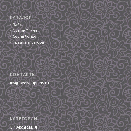
КАТАЛОГ
Зайки
Мишки Тедди
Серия Лондон
Предметы декора
КОНТАКТЫ
my@lovelypuppets.ru
КАТЕГОРИИ
LP Академия