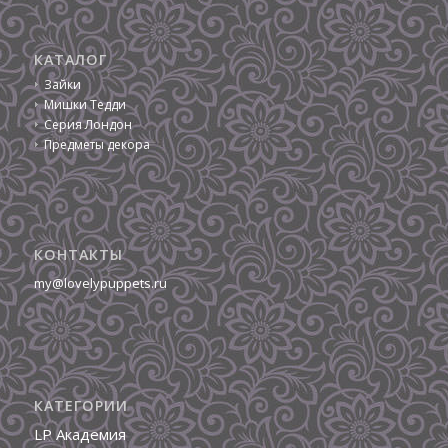
КАТАЛОГ
Зайки
Мишки Тедди
Серия Лондон
Предметы декора
КОНТАКТЫ
my@lovelypuppets.ru
КАТЕГОРИИ
LP Академия