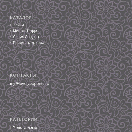
КАТАЛОГ
Зайки
Мишки Тедди
Серия Лондон
Предметы декора
КОНТАКТЫ
my@lovelypuppets.ru
КАТЕГОРИИ
LP Академия