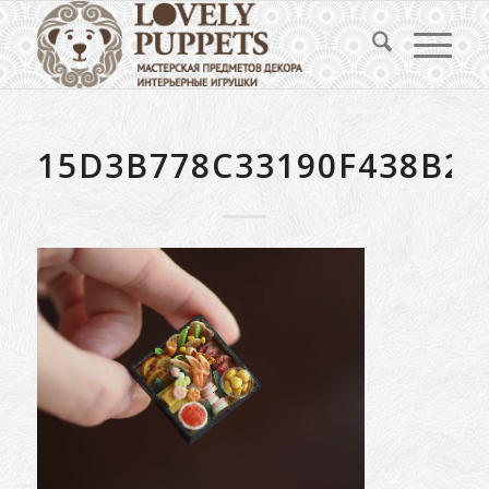
15D3B778C33190F438B21