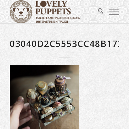
03040D2C5553CC48B1730