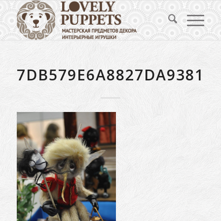
7DB579E6A8827DA9381E