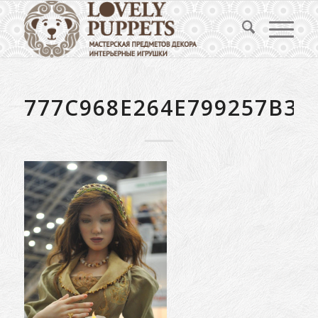
777C968E264E799257B30