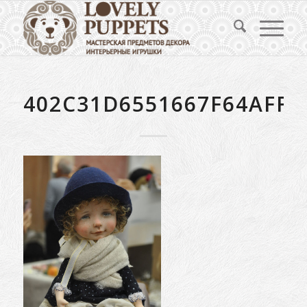
402C31D6551667F64AFFA