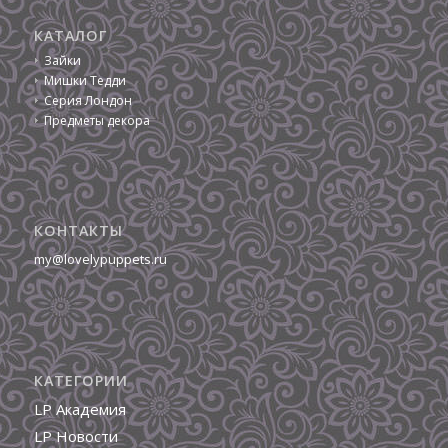
КАТАЛОГ
Зайки
Мишки Тедди
Серия Лондон
Предметы декора
КОНТАКТЫ
my@lovelypuppets.ru
КАТЕГОРИИ
LP Академия
LP Новости