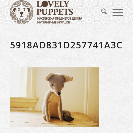
5918AD831D257741A3CC