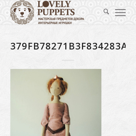
379FB78271B3F834283A9