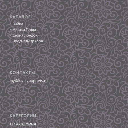
КАТАЛОГ
Зайки
Мишки Тедди
Серия Лондон
Предметы декора
КОНТАКТЫ
my@lovelypuppets.ru
КАТЕГОРИИ
LP Академия