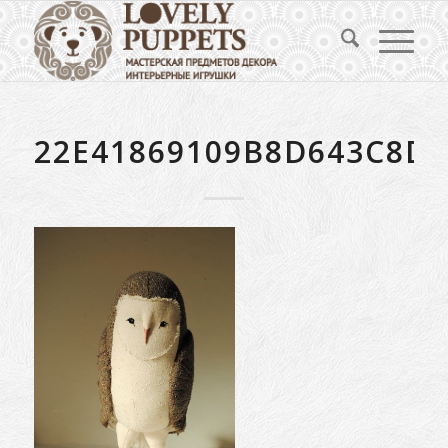
22E41869109B8D643C8DF