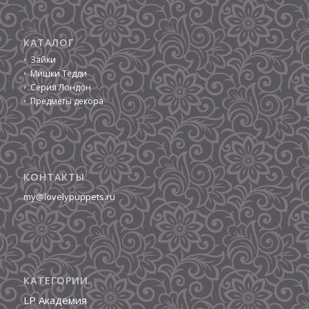
КАТАЛОГ
Зайки
Мишки Тедди
Серия Лондон
Предметы декора
КОНТАКТЫ
my@lovelypuppets.ru
КАТЕГОРИИ
LP Академия