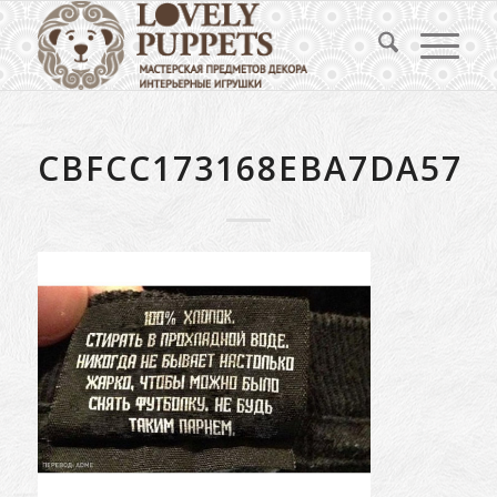
CBFCC173168EBA7DA578