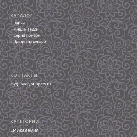
КАТАЛОГ
Зайки
Мишки Тедди
Серия Лондон
Предметы декора
КОНТАКТЫ
my@lovelypuppets.ru
КАТЕГОРИИ
LP Академия