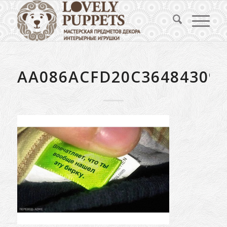
AA086ACFD20C36484309